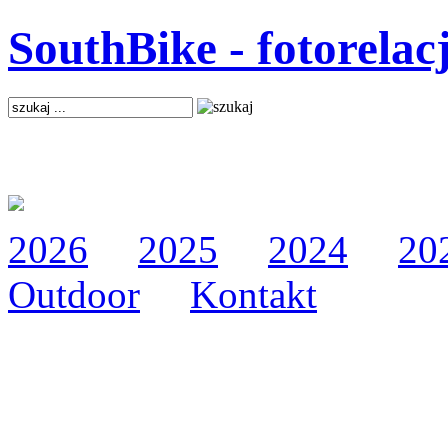
SouthBike - fotorelac
2026
2025
2024
20
Outdoor
Kontakt